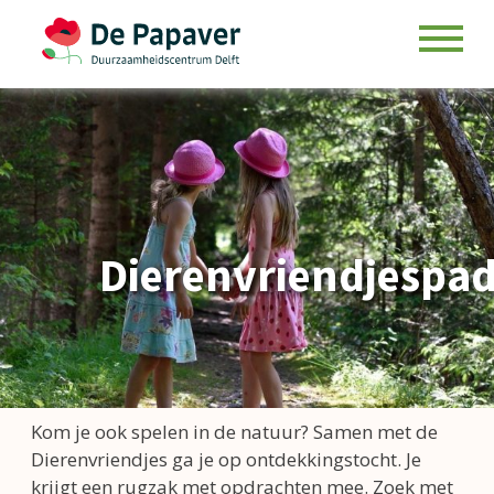
Skip
to
content
Dierenvriendjespa
Kom je ook spelen in de natuur? Samen met de
Dierenvriendjes ga je op ontdekkingstocht. Je
krijgt een rugzak met opdrachten mee. Zoek met