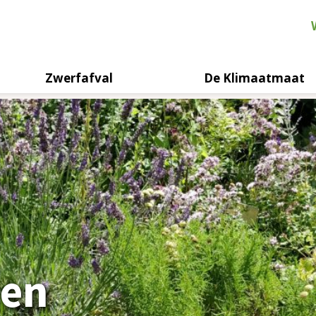
Zwerfafval
De Klimaatmaat
nen