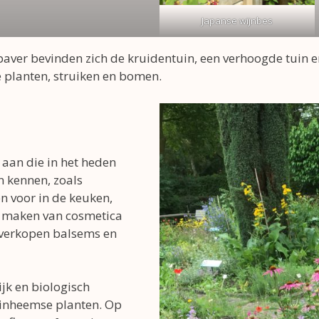
Japanse wijnbes
apaver bevinden zich de kruidentuin, een verhoogde tuin
 planten, struiken en bomen.
n aan die in het heden
n kennen, zoals
n voor in de keuken,
t maken van cosmetica
 verkopen balsems en
jk en biologisch
 inheemse planten. Op