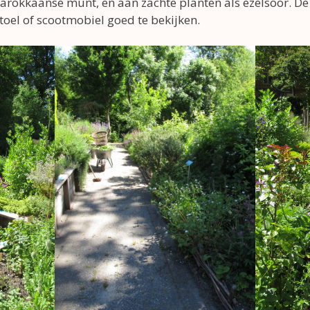
rokkaanse munt, en aan zachte planten als ezelsoor. De 
toel of scootmobiel goed te bekijken.