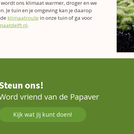
 wordt ons klimaat warmer, droger en we
n. Je tuin en je omgeving kan je daarop
 de
klimaatroute
in onze tuin of ga voor
aatdelft.nl
.
Steun ons!
Word vriend van de Papaver
Kijk wat jij kunt doen!