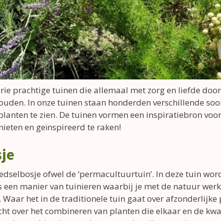
ie prachtige tuinen die allemaal met zorg en liefde door 
den. In onze tuinen staan honderden verschillende soort
planten te zien. De tuinen vormen een inspiratiebron voor 
ieten en geïnspireerd te raken!
je
oedselbosje ofwel de ‘permacultuurtuin’. In deze tuin wor
s een manier van tuinieren waarbij je met de natuur wer
Waar het in de traditionele tuin gaat over afzonderlijke 
t over het combineren van planten die elkaar en de kwa