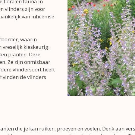
 flora en fauna in
n vlinders zijn voor
hankelijk van inheemse
rborder, waarin
vreselijk kieskeurig:
ten planten. Deze
n. Ze zijn onmisbaar
Iedere vlindersoort heeft
r vinden de vlinders
n
anten die je kan ruiken, proeven en voelen. Denk aan ver