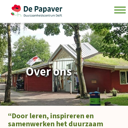
Skip
to
content
Over ons
“Door leren, inspireren en
samenwerken het duurzaam