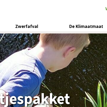
Zwerfafval
De Klimaatmaat
tjespakket