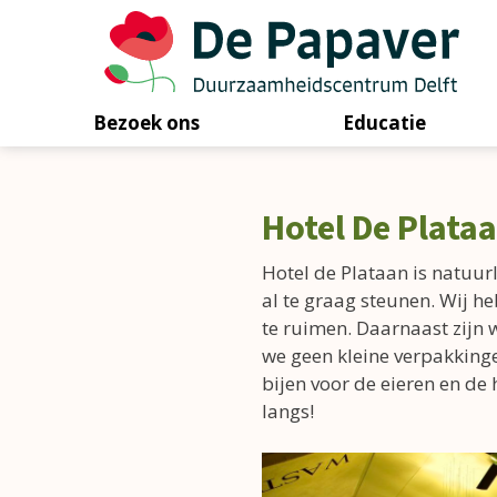
Bezoek ons
Educatie
Skip
to
Hotel De Plata
content
Hotel de Plataan is natuurl
al te graag steunen. Wij h
te ruimen. Daarnaast zijn 
we geen kleine verpakkinge
bijen voor de eieren en de 
langs!